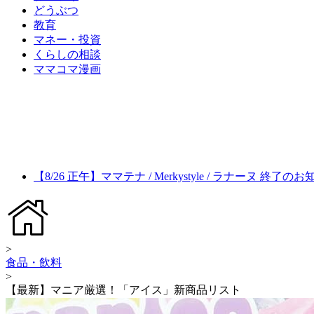
どうぶつ
教育
マネー・投資
くらしの相談
ママコマ漫画
【8/26 正午】ママテナ / Merkystyle / ラナーヌ 終了の
>
食品・飲料
>
【最新】マニア厳選！「アイス」新商品リスト