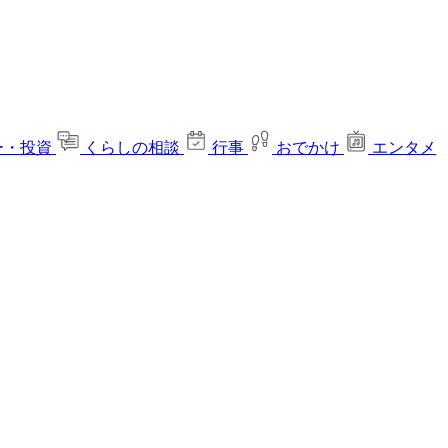
ー・投資
くらしの相談
行事
おでかけ
エンタメ