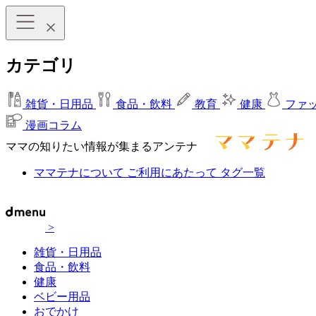
カテゴリ
雑貨・日用品
食品・飲料
教育
健康
ファ
漫画コラム
ママの知りたい情報が集まるアンテナ
ママテナについて
ご利用にあたって
タグ一覧
>
雑貨・日用品
食品・飲料
健康
ベビー用品
おでかけ