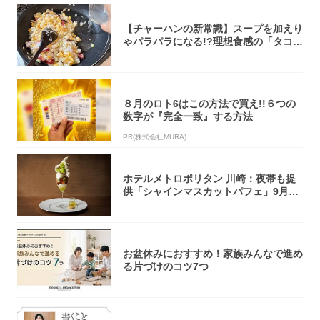
【チャーハンの新常識】スープを加えり
ゃパラパラになる!?理想食感の「タコチ
ャーハ...
８月のロト6はこの方法で買え!!６つの
数字が『完全一致』する方法
PR(株式会社MURA)
ホテルメトロポリタン 川崎：夜帯も提
供「シャインマスカットパフェ」9月1
日より3...
お盆休みにおすすめ！家族みんなで進め
る片づけのコツ7つ