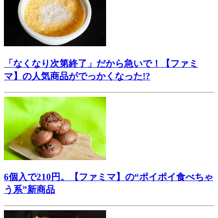
「なくなり次第終了」だから急いで！【ファミ
マ】の人気商品がでっかくなった!?
6個入で210円。【ファミマ】の“ポイポイ食べちゃ
う系”新商品