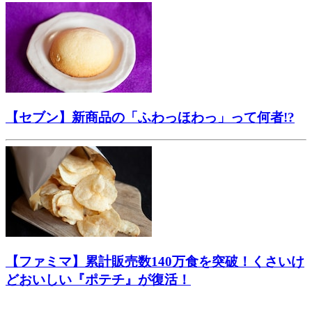
【セブン】新商品の「ふわっほわっ」って何者!?
【ファミマ】累計販売数140万食を突破！くさいけ
どおいしい『ポテチ』が復活！