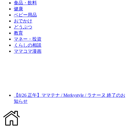
食品・飲料
健康
ベビー用品
おでかけ
どうぶつ
教育
マネー・投資
くらしの相談
ママコマ漫画
【8/26 正午】ママテナ / Merkystyle / ラナーヌ 終了のお
知らせ