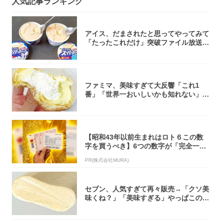
人気記事ランキング
アイス、だまされたと思ってやってみて
「たったこれだけ」突破ファイル放送で
大注目！...
ファミマ、美味すぎて大反響「これ1
番」「世界一おいしいかも知れない」
「飲めそう」
【昭和43年以前生まれはロト６この数
字を買うべき】6つの数字が「完全一
致」する方...
PR(株式会社MURA)
セブン、人気すぎて再々販売→「クソ美
味くね？」「美味すぎる」やっぱこのク
オリティ...