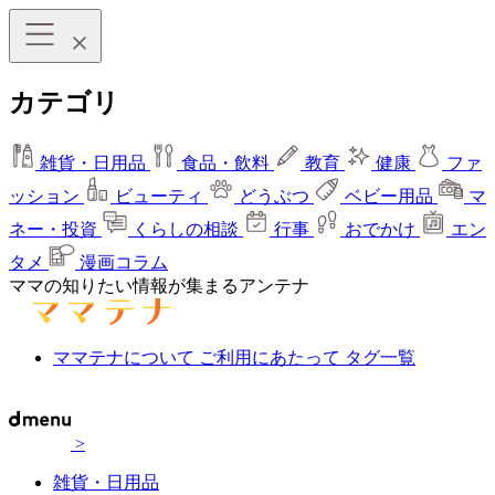
カテゴリ
雑貨・日用品
食品・飲料
教育
健康
ファ
ッション
ビューティ
どうぶつ
ベビー用品
マ
ネー・投資
くらしの相談
行事
おでかけ
エン
タメ
漫画コラム
ママの知りたい情報が集まるアンテナ
ママテナについて
ご利用にあたって
タグ一覧
>
雑貨・日用品