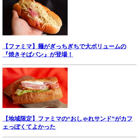
【ファミマ】麺がぎっちぎちで大ボリュームの
『焼きそばパン』が登場！
【地域限定】ファミマの“おしゃれサンド”がカフ
ェっぽくてよかった