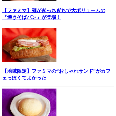
【ファミマ】麺がぎっちぎちで大ボリュームの
『焼きそばパン』が登場！
【地域限定】ファミマの“おしゃれサンド”がカフ
ェっぽくてよかった