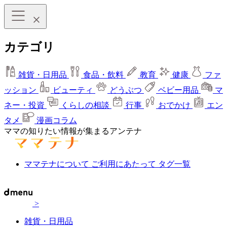
カテゴリ
雑貨・日用品
食品・飲料
教育
健康
ファ
ッション
ビューティ
どうぶつ
ベビー用品
マ
ネー・投資
くらしの相談
行事
おでかけ
エン
タメ
漫画コラム
ママの知りたい情報が集まるアンテナ
ママテナについて
ご利用にあたって
タグ一覧
>
雑貨・日用品