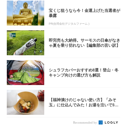
宝くじ狙うなら今！金運上げた当選者が
暴露
PR(合同会社デジタルファーム )
即完売も大納得。サーモスの日傘がなき
ゃ夏を乗り切れない【編集部の言い訳】
シュラフカバーおすすめ8選！登山・冬
キャンプ向けの選び方も解説
【福神漬けのじゃない使い方】「みそ
玉」に仕込んでみた！お湯を注いで30
秒で…朝の...
Recommended by