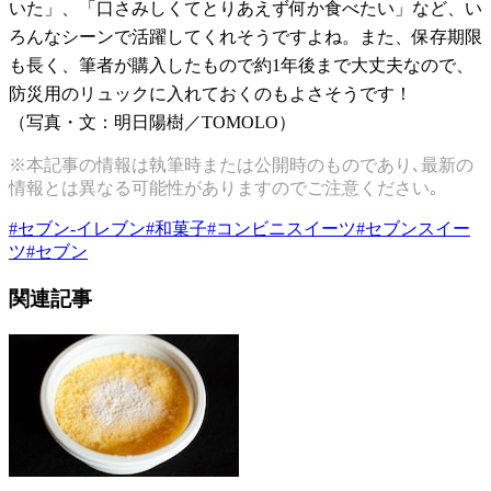
いた」、「口さみしくてとりあえず何か食べたい」など、い
ろんなシーンで活躍してくれそうですよね。また、保存期限
も長く、筆者が購入したもので約1年後まで大丈夫なので、
防災用のリュックに入れておくのもよさそうです！
（写真・文：明日陽樹／TOMOLO）
※本記事の情報は執筆時または公開時のものであり､最新の
情報とは異なる可能性がありますのでご注意ください｡
#
セブン-イレブン
#
和菓子
#
コンビニスイーツ
#
セブンスイー
ツ
#
セブン
関連記事