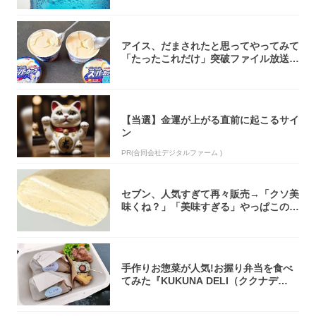
アイス、だまされたと思ってやってみて
「たったこれだけ」突破ファイル放送で
大注目！...
【当選】金運が上がる直前に起こるサイ
ン
PR(合同会社デジタルファーム )
セブン、人気すぎて再々販売→「クソ美
味くね？」「美味すぎる」やっぱこのク
オリティ...
手作りお惣菜が人気!お握り弁当を食べ
てみた『KUKUNA DELI（ククナデ
リ）...