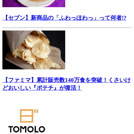
【セブン】新商品の「ふわっほわっ」って何者!?
【ファミマ】累計販売数140万食を突破！くさいけ
どおいしい『ポテチ』が復活！