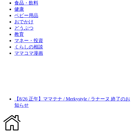
食品・飲料
健康
ベビー用品
おでかけ
どうぶつ
教育
マネー・投資
くらしの相談
ママコマ漫画
【8/26 正午】ママテナ / Merkystyle / ラナーヌ 終了のお
知らせ