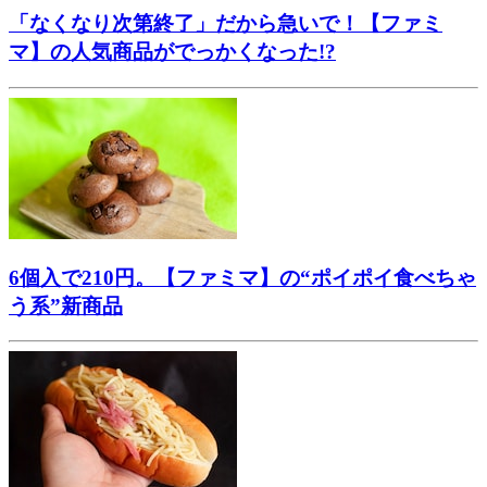
「なくなり次第終了」だから急いで！【ファミ
マ】の人気商品がでっかくなった!?
6個入で210円。【ファミマ】の“ポイポイ食べちゃ
う系”新商品