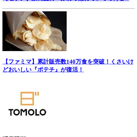
【ファミマ】累計販売数140万食を突破！くさいけ
どおいしい『ポテチ』が復活！