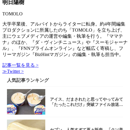
明日陽樹
TOMOLO
大学卒業後、アルバイトからライターに転身。約4年間編集
プロダクションに所属したのち「TOMOLO」を立ち上げ、
主にウェブメディアの運営や編集・執筆を行う。『ママテ
ナ』のほか、『ダ・ヴィンチニュース』や『スーモジャーナ
ル』、『FNNプライムオンライン』など幅広く寄稿し、フ
リーマガジン『BizHintマガジン』の編集・執筆も担当中。
記事一覧を見る >
≫Twitter >
人気記事ランキング
アイス、だまされたと思ってやってみて
「たったこれだけ」突破ファイル放送で
大注目！...
セブン、人気すぎて再々販売→「クソ美