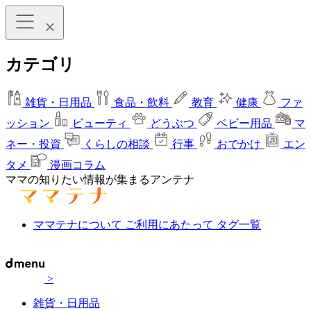
カテゴリ
雑貨・日用品
食品・飲料
教育
健康
ファ
ッション
ビューティ
どうぶつ
ベビー用品
マ
ネー・投資
くらしの相談
行事
おでかけ
エン
タメ
漫画コラム
ママの知りたい情報が集まるアンテナ
ママテナについて
ご利用にあたって
タグ一覧
>
雑貨・日用品