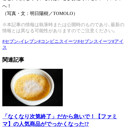
へ！
（写真・文：明日陽樹／TOMOLO）
※本記事の情報は執筆時または公開時のものであり､最新の
情報とは異なる可能性がありますのでご注意ください｡
#
セブン-イレブン
#
コンビニスイーツ
#
セブンスイーツ
#
アイ
ス
関連記事
「なくなり次第終了」だから急いで！【ファミ
マ】の人気商品がでっかくなった!?