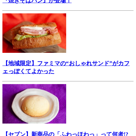
『焼きそばパン』が登場！
【地域限定】ファミマの“おしゃれサンド”がカフ
ェっぽくてよかった
【セブン】新商品の「ふわっほわっ」って何者!?