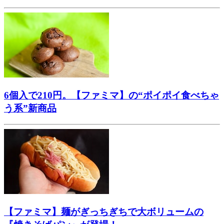
6個入で210円。【ファミマ】の“ポイポイ食べちゃ
う系”新商品
【ファミマ】麺がぎっちぎちで大ボリュームの