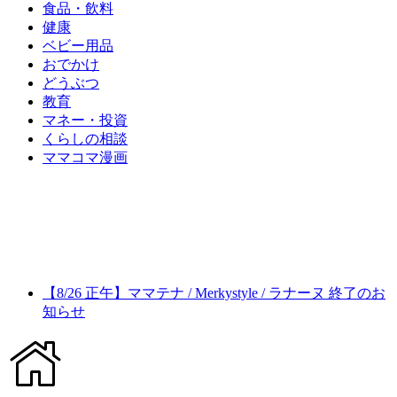
食品・飲料
健康
ベビー用品
おでかけ
どうぶつ
教育
マネー・投資
くらしの相談
ママコマ漫画
【8/26 正午】ママテナ / Merkystyle / ラナーヌ 終了のお
知らせ