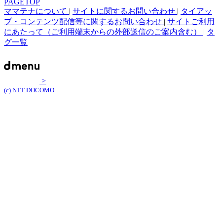
PAGETOP
ママテナについて
|
サイトに関するお問い合わせ
|
タイアッ
プ・コンテンツ配信等に関するお問い合わせ
|
サイトご利用
にあたって（ご利用端末からの外部送信のご案内含む）
|
タ
グ一覧
>
(c) NTT DOCOMO