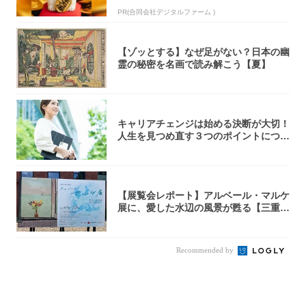
PR(合同会社デジタルファーム )
【ゾッとする】なぜ足がない？日本の幽
霊の秘密を名画で読み解こう【夏】
キャリアチェンジは始める決断が大切！
人生を見つめ直す３つのポイントについ
て解説し...
【展覧会レポート】アルベール・マルケ
展に、愛した水辺の風景が甦る【三重県
立美術館...
Recommended by