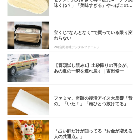
味くね？」「美味すぎる」やっぱこのク
オリティ...
宝くじ“なんとなく”で買っている限り変
わらない
PR(合同会社デジタルファーム )
【冒頭試し読み1】土砂降りの再会が、
あの夏の一瞬を連れ戻す｜吉田修一
ファミマ、奇跡の復活アイス大反響「昔
の」「いた！」「頭ひとつ抜けてる」
「何本でも...
「占い師だけが知ってる〝お金が増える
人の共通点〟」