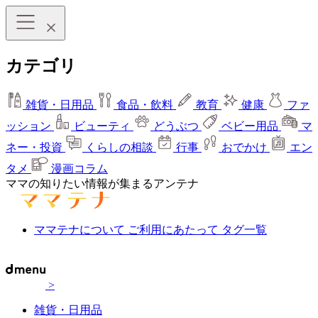
カテゴリ
雑貨・日用品
食品・飲料
教育
健康
ファ
ッション
ビューティ
どうぶつ
ベビー用品
マ
ネー・投資
くらしの相談
行事
おでかけ
エン
タメ
漫画コラム
ママの知りたい情報が集まるアンテナ
ママテナについて
ご利用にあたって
タグ一覧
>
雑貨・日用品