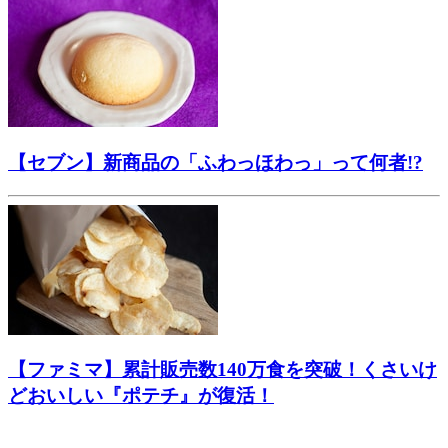
【セブン】新商品の「ふわっほわっ」って何者!?
【ファミマ】累計販売数140万食を突破！くさいけ
どおいしい『ポテチ』が復活！