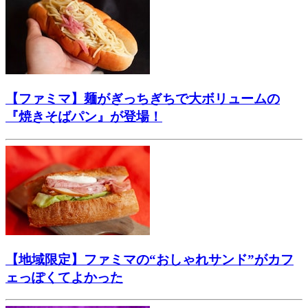
【ファミマ】麺がぎっちぎちで大ボリュームの
『焼きそばパン』が登場！
【地域限定】ファミマの“おしゃれサンド”がカフ
ェっぽくてよかった