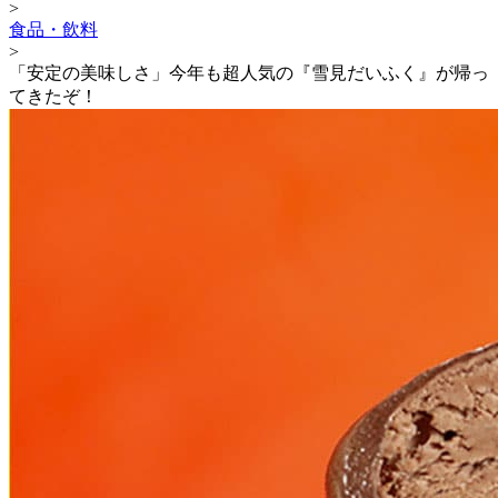
>
食品・飲料
>
「安定の美味しさ」今年も超人気の『雪見だいふく』が帰っ
てきたぞ！