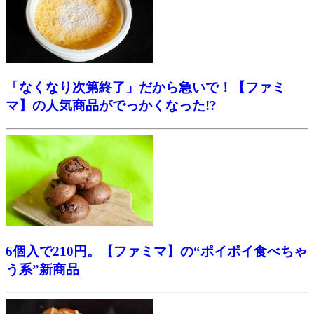
「なくなり次第終了」だから急いで！【ファミ
マ】の人気商品がでっかくなった!?
6個入で210円。【ファミマ】の“ポイポイ食べちゃ
う系”新商品