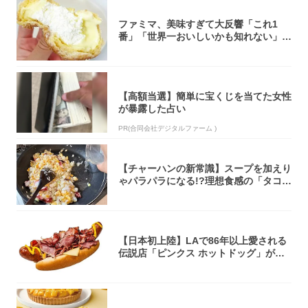
ファミマ、美味すぎて大反響「これ1
番」「世界一おいしいかも知れない」
「飲めそう」
【高額当選】簡単に宝くじを当てた女性
が暴露した占い
PR(合同会社デジタルファーム )
【チャーハンの新常識】スープを加えり
ゃパラパラになる!?理想食感の「タコチ
ャーハ...
【日本初上陸】LAで86年以上愛される
伝説店「ピンクス ホットドッグ」が年
内に東...