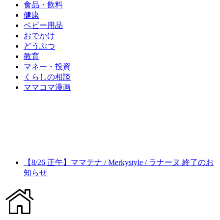
食品・飲料
健康
ベビー用品
おでかけ
どうぶつ
教育
マネー・投資
くらしの相談
ママコマ漫画
【8/26 正午】ママテナ / Merkystyle / ラナーヌ 終了のお
知らせ