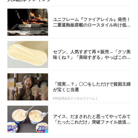
ユニフレーム『ファイアレイル』発売！
二重遮熱板搭載のロースタイル向け低型
焚き火台
セブン、人気すぎて再々販売→「クソ美
味くね？」「美味すぎる」やっぱこのク
オリティ...
「現実…？」〇〇をしただけで貧困主婦
が宝くじ当選
PR(合同会社デジタルファーム )
アイス、だまされたと思ってやってみて
「たったこれだけ」突破ファイル放送で
大注目！...