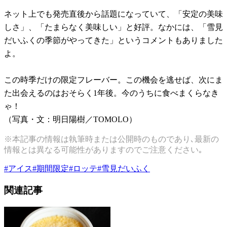
ネット上でも発売直後から話題になっていて、「安定の美味
しさ」、「たまらなく美味しい」と好評。なかには、「雪見
だいふくの季節がやってきた」というコメントもありました
よ。
この時季だけの限定フレーバー。この機会を逃せば、次にま
た出会えるのはおそらく1年後。今のうちに食べまくらなき
ゃ！
（写真・文：明日陽樹／TOMOLO）
※本記事の情報は執筆時または公開時のものであり､最新の
情報とは異なる可能性がありますのでご注意ください｡
#
アイス
#
期間限定
#
ロッテ
#
雪見だいふく
関連記事