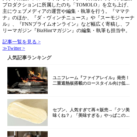
プロダクションに所属したのち「TOMOLO」を立ち上げ、
主にウェブメディアの運営や編集・執筆を行う。『ママテ
ナ』のほか、『ダ・ヴィンチニュース』や『スーモジャーナ
ル』、『FNNプライムオンライン』など幅広く寄稿し、フ
リーマガジン『BizHintマガジン』の編集・執筆も担当中。
記事一覧を見る >
≫Twitter >
人気記事ランキング
ユニフレーム『ファイアレイル』発売！
二重遮熱板搭載のロースタイル向け低型
焚き火台
セブン、人気すぎて再々販売→「クソ美
味くね？」「美味すぎる」やっぱこのク
オリティ...