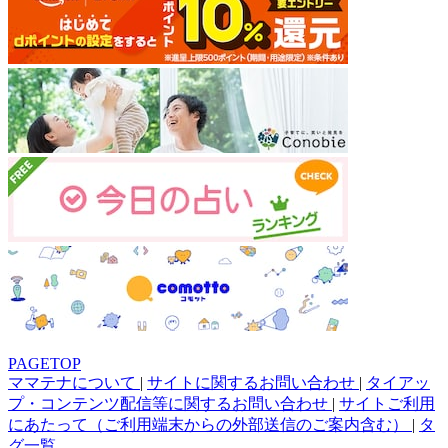
PAGETOP
ママテナについて
|
サイトに関するお問い合わせ
|
タイアッ
プ・コンテンツ配信等に関するお問い合わせ
|
サイトご利用
にあたって（ご利用端末からの外部送信のご案内含む）
|
タ
グ一覧