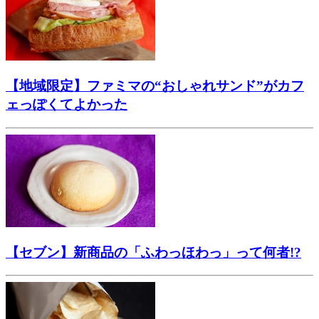
【地域限定】ファミマの“おしゃれサンド”がカフ
ェっぽくてよかった
【セブン】新商品の「ふわっほわっ」って何者!?