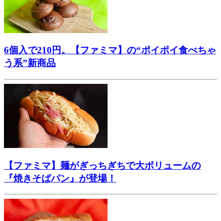
6個入で210円。【ファミマ】の“ポイポイ食べちゃ
う系”新商品
【ファミマ】麺がぎっちぎちで大ボリュームの
『焼きそばパン』が登場！