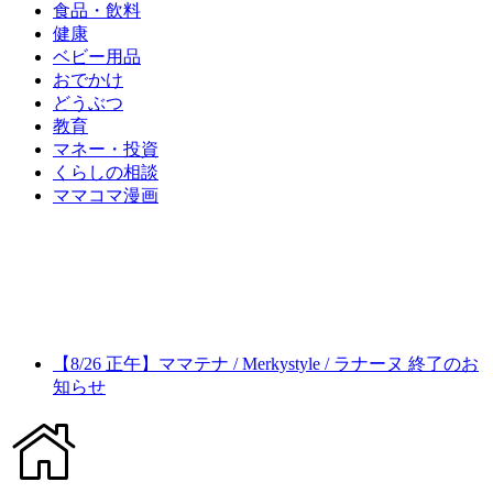
食品・飲料
健康
ベビー用品
おでかけ
どうぶつ
教育
マネー・投資
くらしの相談
ママコマ漫画
【8/26 正午】ママテナ / Merkystyle / ラナーヌ 終了のお
知らせ