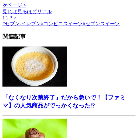
次ページ >
見れば見るほどリアル
1
2
3
>
#
セブン-イレブン
#
コンビニスイーツ
#
セブンスイーツ
関連記事
「なくなり次第終了」だから急いで！【ファミ
マ】の人気商品がでっかくなった!?