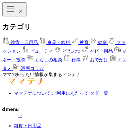
カテゴリ
雑貨・日用品
食品・飲料
教育
健康
ファ
ッション
ビューティ
どうぶつ
ベビー用品
マ
ネー・投資
くらしの相談
行事
おでかけ
エン
タメ
漫画コラム
ママの知りたい情報が集まるアンテナ
ママテナについて
ご利用にあたって
タグ一覧
>
雑貨・日用品