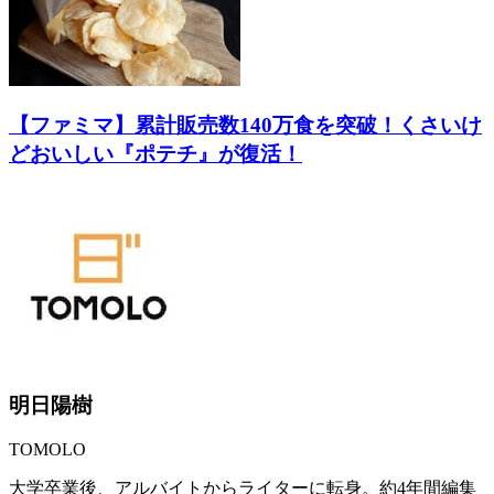
【ファミマ】累計販売数140万食を突破！くさいけ
どおいしい『ポテチ』が復活！
明日陽樹
TOMOLO
大学卒業後、アルバイトからライターに転身。約4年間編集