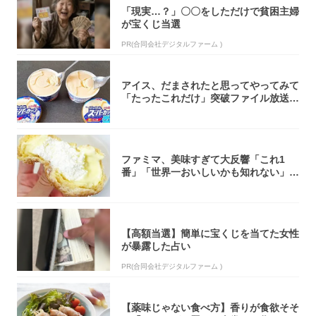
「現実…？」〇〇をしただけで貧困主婦
が宝くじ当選
PR(合同会社デジタルファーム )
アイス、だまされたと思ってやってみて
「たったこれだけ」突破ファイル放送で
大注目！...
ファミマ、美味すぎて大反響「これ1
番」「世界一おいしいかも知れない」
「飲めそう」
【高額当選】簡単に宝くじを当てた女性
が暴露した占い
PR(合同会社デジタルファーム )
【薬味じゃない食べ方】香りが食欲そそ