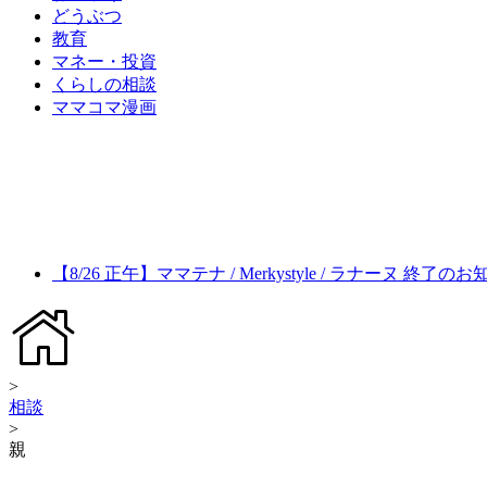
どうぶつ
教育
マネー・投資
くらしの相談
ママコマ漫画
【8/26 正午】ママテナ / Merkystyle / ラナーヌ 終了の
>
相談
>
親