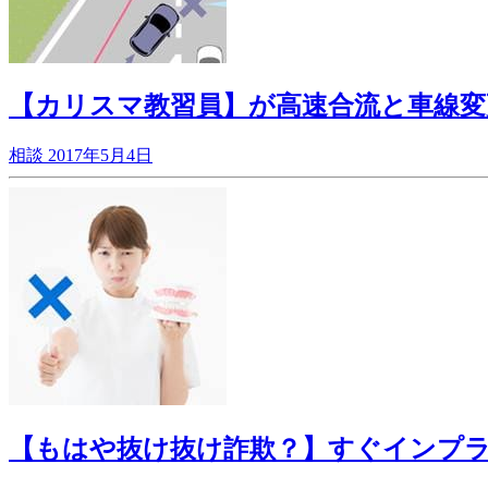
【カリスマ教習員】が高速合流と車線変
相談
2017年5月4日
【もはや抜け抜け詐欺？】すぐインプ