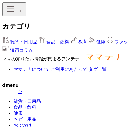
カテゴリ
雑貨・日用品
食品・飲料
教育
健康
ファ
漫画コラム
ママの知りたい情報が集まるアンテナ
ママテナについて
ご利用にあたって
タグ一覧
>
雑貨・日用品
食品・飲料
健康
ベビー用品
おでかけ