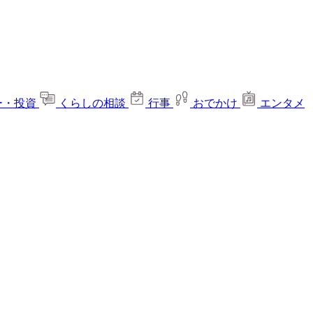
ー・投資
くらしの相談
行事
おでかけ
エンタメ