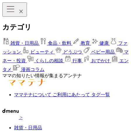
カテゴリ
雑貨・日用品
食品・飲料
教育
健康
ファ
ッション
ビューティ
どうぶつ
ベビー用品
マ
ネー・投資
くらしの相談
行事
おでかけ
エン
タメ
漫画コラム
ママの知りたい情報が集まるアンテナ
ママテナについて
ご利用にあたって
タグ一覧
>
雑貨・日用品