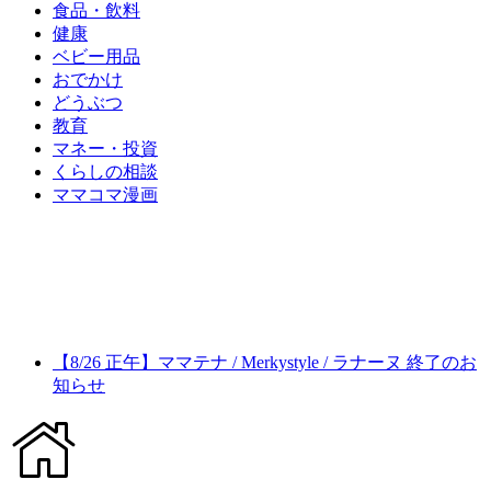
食品・飲料
健康
ベビー用品
おでかけ
どうぶつ
教育
マネー・投資
くらしの相談
ママコマ漫画
【8/26 正午】ママテナ / Merkystyle / ラナーヌ 終了のお
知らせ