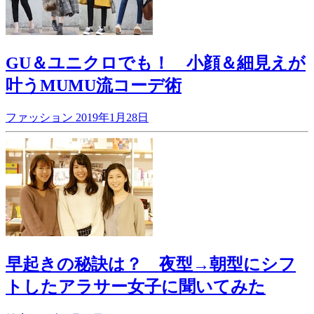
GU＆ユニクロでも！ 小顔＆細見えが
叶うMUMU流コーデ術
ファッション
2019年1月28日
早起きの秘訣は？ 夜型→朝型にシフ
トしたアラサー女子に聞いてみた