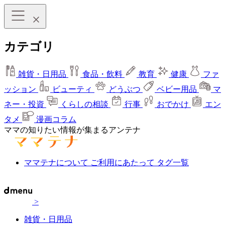
カテゴリ
雑貨・日用品
食品・飲料
教育
健康
ファ
ッション
ビューティ
どうぶつ
ベビー用品
マ
ネー・投資
くらしの相談
行事
おでかけ
エン
タメ
漫画コラム
ママの知りたい情報が集まるアンテナ
ママテナについて
ご利用にあたって
タグ一覧
>
雑貨・日用品