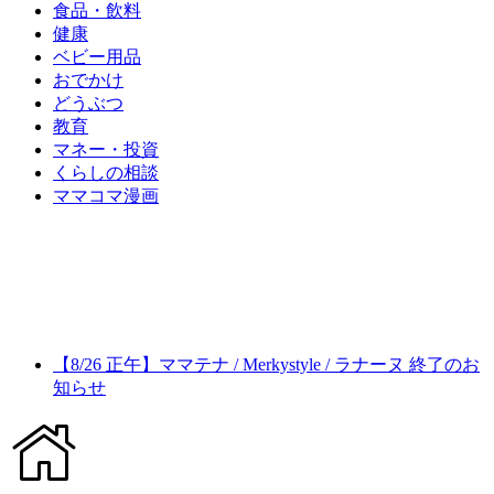
食品・飲料
健康
ベビー用品
おでかけ
どうぶつ
教育
マネー・投資
くらしの相談
ママコマ漫画
【8/26 正午】ママテナ / Merkystyle / ラナーヌ 終了のお
知らせ