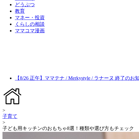
どうぶつ
教育
マネー・投資
くらしの相談
ママコマ漫画
【8/26 正午】ママテナ / Merkystyle / ラナーヌ 終了の
>
子育て
>
子ども用キッチンのおもちゃ8選！種類や選び方もチェック