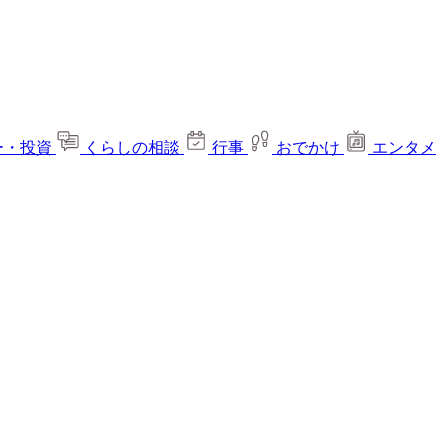
ー・投資
くらしの相談
行事
おでかけ
エンタメ