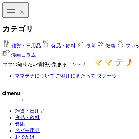
カテゴリ
雑貨・日用品
食品・飲料
教育
健康
ファ
漫画コラム
ママの知りたい情報が集まるアンテナ
ママテナについて
ご利用にあたって
タグ一覧
>
雑貨・日用品
食品・飲料
健康
ベビー用品
おでかけ