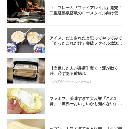
ユニフレーム『ファイアレイル』発売！
二重遮熱板搭載のロースタイル向け低型
焚き火台
アイス、だまされたと思ってやってみて
「たったこれだけ」突破ファイル放送で
大注目！...
【当選した人が暴露】宝くじ運が動く
時、必ずある前触れ
PR(合同会社デジタルファーム )
ファミマ、美味すぎて大反響「これ1
番」「世界一おいしいかも知れない」
「飲めそう」
セブン、人気すぎて再々販売→「クソ美