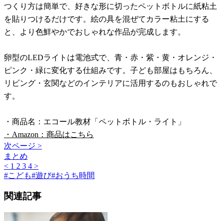
つくり方は簡単で、好きな形に切ったペットボトルに紙粘土
を貼りつけるだけです。絵の具を混ぜてカラー粘土にする
と、より色鮮やかでおしゃれな作品が完成します。
卵型のLEDライトは電池式で、青・赤・紫・黄・オレンジ・
ピンク・緑に変化する仕組みです。子ども部屋はもちろん、
リビング・玄関などのインテリアに活用するのもおしゃれで
す。
・商品名：エコール教材「ペットボトル・ライト」
・Amazon：商品はこちら
次ページ >
まとめ
<
1
2
3
4
>
#
こども
#
遊び
#
おうち時間
関連記事