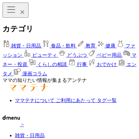
カテゴリ
雑貨・日用品
食品・飲料
教育
健康
ファ
ッション
ビューティ
どうぶつ
ベビー用品
マ
ネー・投資
くらしの相談
行事
おでかけ
エン
タメ
漫画コラム
ママの知りたい情報が集まるアンテナ
ママテナについて
ご利用にあたって
タグ一覧
>
雑貨・日用品