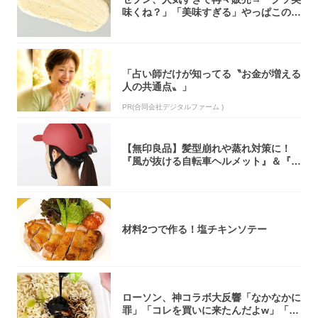
味くね？」「美味すぎる」やっぱこのク
オリティ...
「占い師だけが知ってる〝お金が増える
人の共通点〟」
PR(合同会社デジタルファーム )
【無印良品】髪型崩れや蒸れ対策に！
『風が抜ける自転車ヘルメット』＆『2
0型自転車...
材料2つで作る！塩チキンソテー
ローソン、神コラボ大反響「なかなかに
罪」「コレを買いに来たんだよw」「３