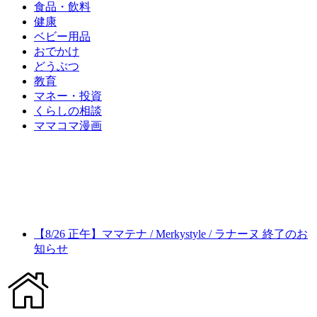
食品・飲料
健康
ベビー用品
おでかけ
どうぶつ
教育
マネー・投資
くらしの相談
ママコマ漫画
【8/26 正午】ママテナ / Merkystyle / ラナーヌ 終了のお
知らせ