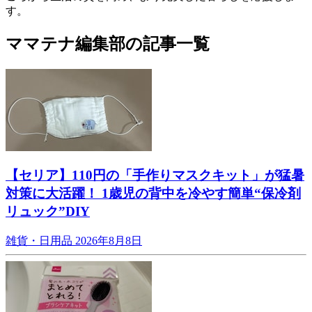
す。
ママテナ編集部の記事一覧
【セリア】110円の「手作りマスクキット」が猛暑
対策に大活躍！ 1歳児の背中を冷やす簡単“保冷剤
リュック”DIY
雑貨・日用品
2026年8月8日