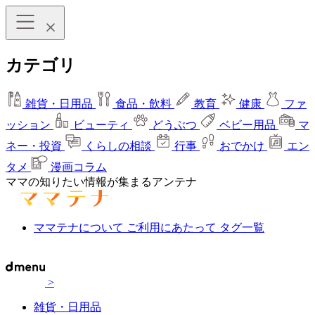
カテゴリ
雑貨・日用品
食品・飲料
教育
健康
ファ
ッション
ビューティ
どうぶつ
ベビー用品
マ
ネー・投資
くらしの相談
行事
おでかけ
エン
タメ
漫画コラム
ママの知りたい情報が集まるアンテナ
ママテナについて
ご利用にあたって
タグ一覧
>
雑貨・日用品