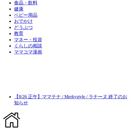
食品・飲料
健康
ベビー用品
おでかけ
どうぶつ
教育
マネー・投資
くらしの相談
ママコマ漫画
【8/26 正午】ママテナ / Merkystyle / ラナーヌ 終了のお
知らせ