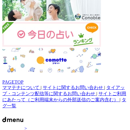
PAGETOP
ママテナについて
|
サイトに関するお問い合わせ
|
タイアッ
プ・コンテンツ配信等に関するお問い合わせ
|
サイトご利用
にあたって（ご利用端末からの外部送信のご案内含む）
|
タ
グ一覧
>