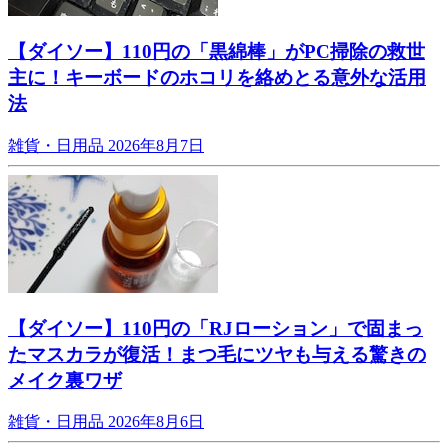
【ダイソー】110円の「黒綿棒」がPC掃除の救世
主に！キーボードのホコリを絡めとる意外な活用
法
雑貨・日用品
2026年8月7日
【ダイソー】110円の「RJローション」で固まっ
たマスカラが復活！まつ毛にツヤも与える驚きの
メイク裏ワザ
雑貨・日用品
2026年8月6日