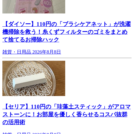
【ダイソー】110円の「ブラシケアネット」が洗濯
機掃除を救う！糸くずフィルターのゴミをまとめ
て捨てるお掃除ハック
雑貨・日用品
2026年8月8日
【セリア】110円の「珪藻土スティック」がアロマ
ストーンに！お部屋を優しく香らせるコスパ抜群
の活用術