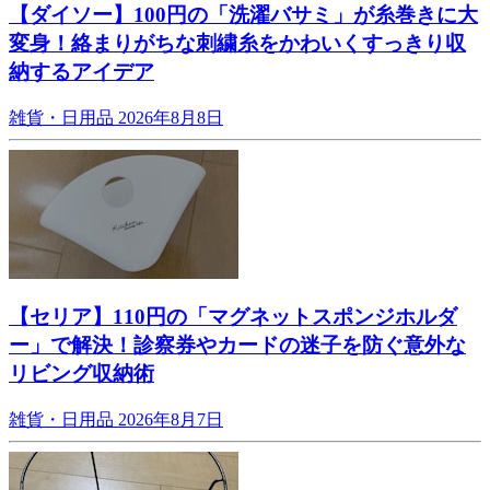
【ダイソー】100円の「洗濯バサミ」が糸巻きに大
変身！絡まりがちな刺繍糸をかわいくすっきり収
納するアイデア
雑貨・日用品
2026年8月8日
【セリア】110円の「マグネットスポンジホルダ
ー」で解決！診察券やカードの迷子を防ぐ意外な
リビング収納術
雑貨・日用品
2026年8月7日