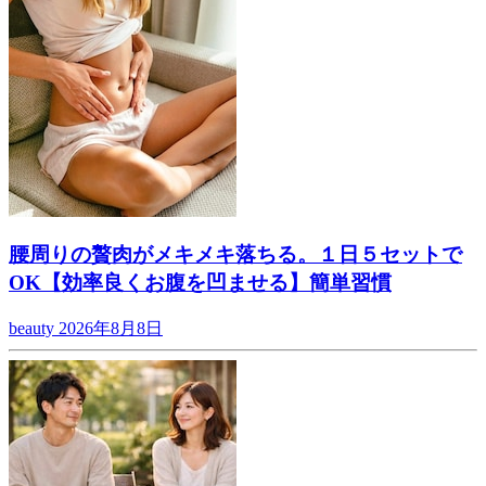
腰周りの贅肉がメキメキ落ちる。１日５セットで
OK【効率良くお腹を凹ませる】簡単習慣
beauty
2026年8月8日