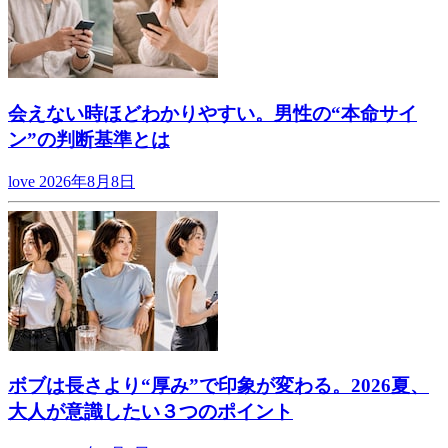
会えない時ほどわかりやすい。男性の“本命サイ
ン”の判断基準とは
love
2026年8月8日
ボブは長さより“厚み”で印象が変わる。2026夏、
大人が意識したい３つのポイント