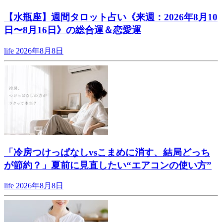
【水瓶座】週間タロット占い《来週：2026年8月10
日〜8月16日》の総合運＆恋愛運
life
2026年8月8日
「冷房つけっぱなしvsこまめに消す、結局どっち
が節約？」夏前に見直したい“エアコンの使い方”
life
2026年8月8日