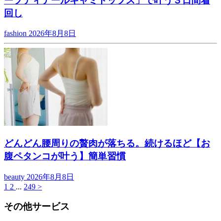
ープディテールキャミトップス」で叶う３日間着
回し
fashion
2026年8月8日
どんどん腰周りの贅肉が落ちる。続けるほど【お
腹ペタンコが叶う】簡単習慣
beauty
2026年8月8日
1
2
...
249
>
その他サービス