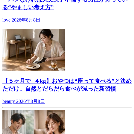
る“やましい考え方”
love
2026年8月8日
【５ヶ月で−４kg】おやつは“座って食べる”と決め
ただけ。自然とだらだら食べが減った新習慣
beauty
2026年8月8日