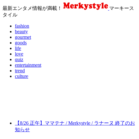
最新エンタメ情報が満載！
マーキース
タイル
fashion
beauty
gourmet
goods
life
love
quiz
entertainment
trend
culture
【8/26 正午】ママテナ / Merkystyle / ラナーヌ 終了のお
知らせ