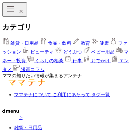
カテゴリ
雑貨・日用品
食品・飲料
教育
健康
ファ
ッション
ビューティ
どうぶつ
ベビー用品
マ
ネー・投資
くらしの相談
行事
おでかけ
エン
タメ
漫画コラム
ママの知りたい情報が集まるアンテナ
ママテナについて
ご利用にあたって
タグ一覧
>
雑貨・日用品