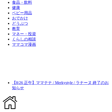
食品・飲料
健康
ベビー用品
おでかけ
どうぶつ
教育
マネー・投資
くらしの相談
ママコマ漫画
【8/26 正午】ママテナ / Merkystyle / ラナーヌ 終了のお
知らせ