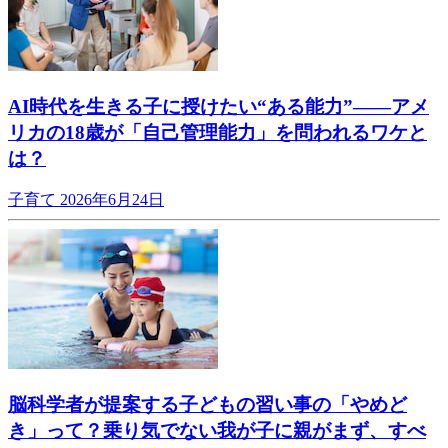
AI時代を生きる子に授けたい“ある能力”——アメ
リカの18歳が「自己管理能力」を問われるワケと
は？
子育て
2026年6月24日
脳科学者が提案する子どもの習い事の「やめど
き」って？乗り気でない我が子に親がまず、すべ