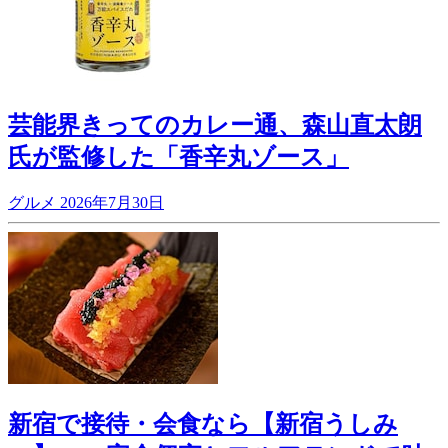
芸能界きってのカレー通、森山直太朗
氏が監修した「香辛丸ゾース」
グルメ
2026年7月30日
新宿で接待・会食なら【新宿うしみ