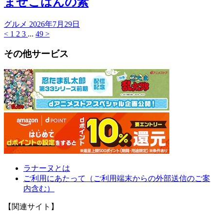
まぜこはんの素
グルメ
2026年7月29日
<
1
2
3
...
49
>
その他サービス
ラナーヌとは
ご利用にあたって（ご利用端末からの外部送信のご案
内含む）
【関連サイト】