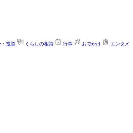
ー・投資
くらしの相談
行事
おでかけ
エンタメ