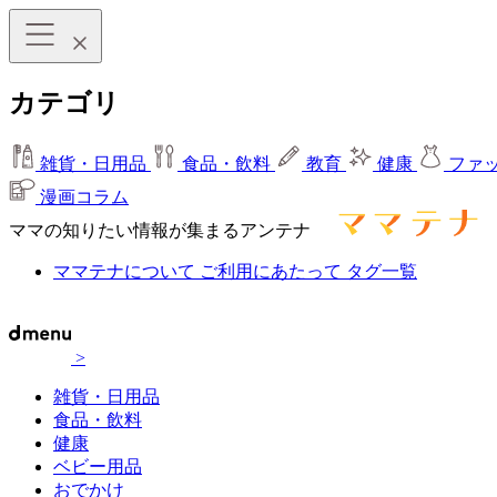
カテゴリ
雑貨・日用品
食品・飲料
教育
健康
ファ
漫画コラム
ママの知りたい情報が集まるアンテナ
ママテナについて
ご利用にあたって
タグ一覧
>
雑貨・日用品
食品・飲料
健康
ベビー用品
おでかけ