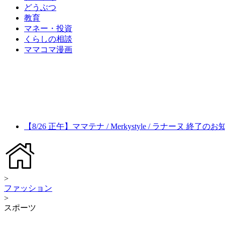
どうぶつ
教育
マネー・投資
くらしの相談
ママコマ漫画
【8/26 正午】ママテナ / Merkystyle / ラナーヌ 終了の
>
ファッション
>
スポーツ