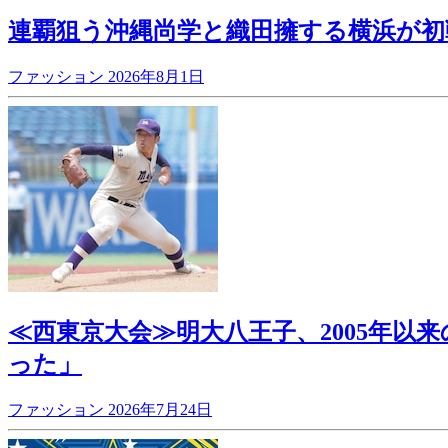
連覇狙う沖縄尚学と織田擁する横浜が初
ファッション
2026年8月1日
≪西東京大会≫明大八王子、2005年
った」
ファッション
2026年7月24日