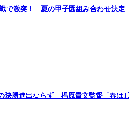
戦で激突！ 夏の甲子園組み合わせ決定
以来の決勝進出ならず 椙原貴文監督「春は