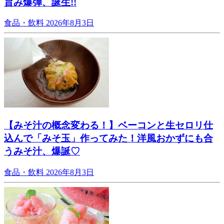
旨み爆弾、誕生!!
食品・飲料
2026年8月3日
【みそ汁の概念変わる！】ベーコンと生セロリ仕
込んで「みそ玉」作ってみた！洋風おかずにも合
うみそ汁、爆誕♡
食品・飲料
2026年8月3日