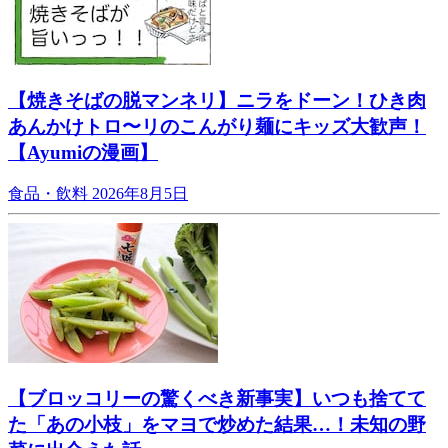
【焼きそばの脱マンネリ】ニラをドーン！ひき肉
あんかけトロ〜リのこんがり麺にキッズ大歓声！
【Ayumiの漫画】
食品・飲料
2026年8月5日
【ブロッコリーの驚くべき新事実】いつも捨てて
た「あの小枝」をマヨで炒めた結果…！未知の野