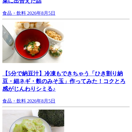
菜に出合えた話
食品・飲料
2026年8月5日
【5分で納豆汁】冷凍もできちゃう「ひき割り納
豆・細ネギ・麩のみそ玉」作ってみた！コクとろ
感がじんわりシミる♪
食品・飲料
2026年8月5日