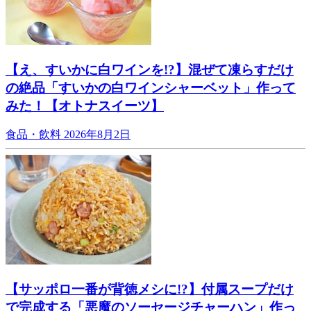
【え、すいかに白ワインを!?】混ぜて凍らすだけ
の絶品「すいかの白ワインシャーベット」作って
みた！【オトナスイーツ】
食品・飲料
2026年8月2日
【サッポロ一番が背徳メシに!?】付属スープだけ
で完成する「悪魔のソーセージチャーハン」作っ