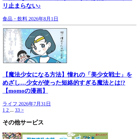
リ止まらない♪
食品・飲料
2026年8月1日
【魔法少女になる方法】憧れの「美少女戦士」を
めざし…少女が使った短絡的すぎる魔法とは!?
【momoの漫画】
ライフ
2026年7月31日
1
2
...
33
>
その他サービス