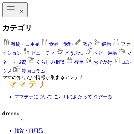
カテゴリ
雑貨・日用品
食品・飲料
教育
健康
ファ
ッション
ビューティ
どうぶつ
ベビー用品
マ
ネー・投資
くらしの相談
行事
おでかけ
エン
タメ
漫画コラム
ママの知りたい情報が集まるアンテナ
ママテナについて
ご利用にあたって
タグ一覧
>
雑貨・日用品