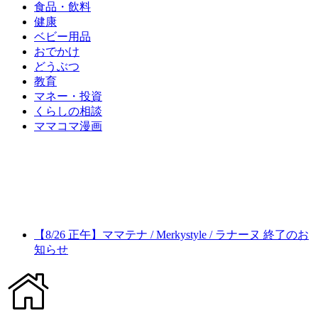
食品・飲料
健康
ベビー用品
おでかけ
どうぶつ
教育
マネー・投資
くらしの相談
ママコマ漫画
【8/26 正午】ママテナ / Merkystyle / ラナーヌ 終了のお
知らせ