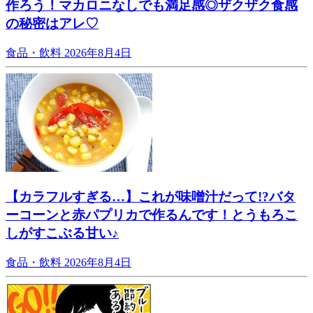
作ろう！マカロニなしでも満足感◎ザクザク食感
の秘密はアレ♡
食品・飲料
2026年8月4日
【カラフルすぎる…】これが味噌汁だって!?バタ
ーコーンと赤パプリカで作るんです！とうもろこ
しがすこぶる甘い♪
食品・飲料
2026年8月4日