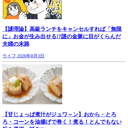
【謎理論】高級ランチをキャンセルすれば「無限
に」お金が生み出せる!?謎の金脈に目がくらんだ
夫婦の末路
ライフ
2026年8月3日
【甘じょっぱ煮汁がジュワ～ン】おから・とろ
ろ・コーンを油揚げで巻く！煮る！とんでもない