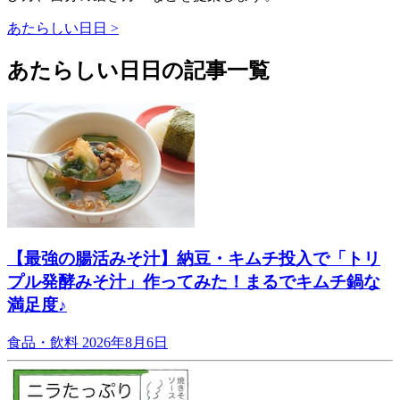
あたらしい日日 >
あたらしい日日の記事一覧
【最強の腸活みそ汁】納豆・キムチ投入で「トリ
プル発酵みそ汁」作ってみた！まるでキムチ鍋な
満足度♪
食品・飲料
2026年8月6日