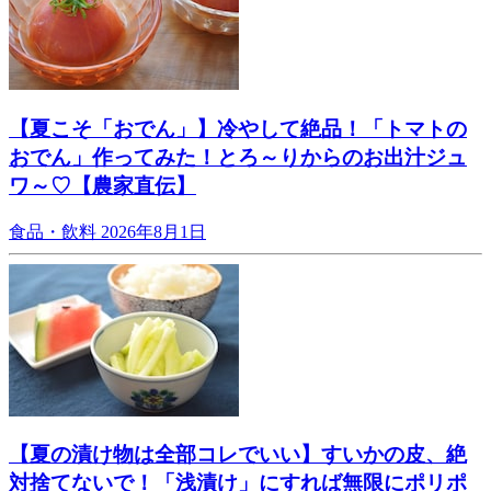
【夏こそ「おでん」】冷やして絶品！「トマトの
おでん」作ってみた！とろ～りからのお出汁ジュ
ワ～♡【農家直伝】
食品・飲料
2026年8月1日
【夏の漬け物は全部コレでいい】すいかの皮、絶
対捨てないで！「浅漬け」にすれば無限にポリポ