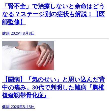
「腎不全」で治療しないと余命はどう
なる？ステージ別の症状も解説！【医
師監修】
健康
2026年8月8日
【闘病】「気のせい」と思い込んだ背
中の痛み。30代で判明した難病『胸椎
後縦靱帯骨化症』
健康
2026年8月8日