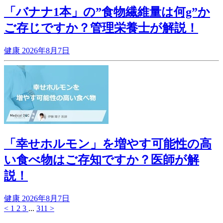
「バナナ1本」の”食物繊維量は何g”か
ご存じですか？管理栄養士が解説！
健康
2026年8月7日
「幸せホルモン」を増やす可能性の高
い食べ物はご存知ですか？医師が解
説！
健康
2026年8月7日
<
1
2
3
...
311
>