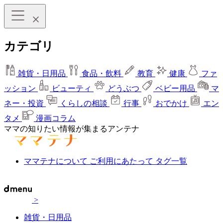
カテゴリ
雑貨・日用品
食品・飲料
教育
健康
ファ
ッション
ビューティ
どうぶつ
ベビー用品
マ
ネー・投資
くらしの相談
行事
おでかけ
エン
タメ
漫画コラム
ママの知りたい情報が集まるアンテナ
ママテナについて
ご利用にあたって
タグ一覧
>
雑貨・日用品