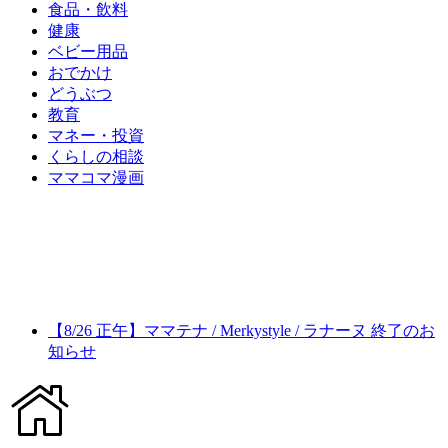
食品・飲料
健康
ベビー用品
おでかけ
どうぶつ
教育
マネー・投資
くらしの相談
ママコマ漫画
【8/26 正午】ママテナ / Merkystyle / ラナーヌ 終了のお
知らせ